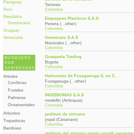
Paraguay
Tamesis
Perú
Colombia
República
Empaques Plasticos S.A.S.
Dominicana
Pereira (...other)
Colombia
Uruguay
Germinato S.A.S
Venezuela
Manizales (...other)
Colombia
Guaqueta Trading
BUSQUEDA
Bogota
POR
Colombia
VARIEDADES
Heliconias de Fusagasuga S. en C.
Arboles
Fusagasuga (...other)
Coníferas
Colombia
Frutales
INGEBIOMAS S.A.S
Palmeras
medellin (Antioquia)
Ornamentales
Colombia
Arbustos
jardines de sirivana
yopal (Casanare)
Trepadoras
Colombia
Bambúes
jardines del sirivana vivero yopal( casanare