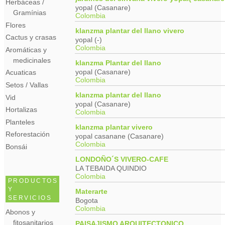
Herbáceas /
yopal (Casanare)
Gramínias
Colombia
Flores
klanzma plantar del llano vivero
Cactus y crasas
yopal (-)
Colombia
Aromáticas y
medicinales
klanzma Plantar del llano
yopal (Casanare)
Acuaticas
Colombia
Setos / Vallas
klanzma plantar del llano
Vid
yopal (Casanare)
Hortalizas
Colombia
Planteles
klanzma plantar vivero
Reforestación
yopal casanane (Casanare)
Colombia
Bonsái
LONDOÑO´S VIVERO-CAFE
LA TEBAIDA QUINDIO
Colombia
PRODUCTOS
Y
Materarte
SERVICIOS
Bogota
Colombia
Abonos y
fitosanitarios
PAISAJISMO ARQUITECTONICO