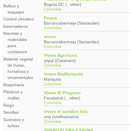
Bogota DC (...other)
Bulbos y
Colombia
esquejes
Propia
Control climático
Barrancabermeja (Santander)
Invernaderos
Colombia
Macetas y
vivero
materiales
Barrancabermeja (Santander)
para
Colombia
containers
Vivero Agrolaura
Material vegetal
yopal (Casanare)
Colombia
de frutas,
hortalizas y
Vivero BioMariquita
ornamentales
Mariquita
Colombia
Maquinaria
Plásticos y
Vivero El Progreso
Facatativá (...other)
mallas
Colombia
Riego
vivero el semillon ltda
Semillas
une cundinamarca
Sustratos y
Colombia
turbas
VIVERO FLORA Y FAUNA