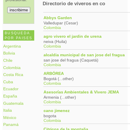
Directorio de viveros en co
Abbys Garden
Valledupar (Cesar)
Colombia
BUSQUEDA
agro vivero el jardin de urena
POR PAISES
neiva (Huila)
Colombia
Argentina
Bolivia
alcaldia municipal de san jose del fragua
san jose del fragua (Caquetá)
Chile
Colombia
Colombia
ARBÓREA
Costa Rica
Bogotá (...other)
Cuba
Colombia
Ecuador
Asesorías Ambientales & Vivero JEMA
España
Armenia (...other)
Colombia
Guatemala
Italia
cano jimenez
bogota
México
Colombia
Panamá
Citricos de la montaña