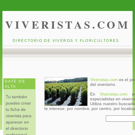
VIVERISTAS.COM
DIRECTORIO DE VIVEROS Y FLORICULTORES
Viveristas.com
es el por
DATE DE
del viverismo.
ALTA
En
Viveristas.com
enc
Tu también
especialistas en vivero
puedes crear
Utiliza nuestro buscado
te interese: por nombre, por centro, por localiza
tu ficha de
viverista para
aparecer en
el directorio
profesional.