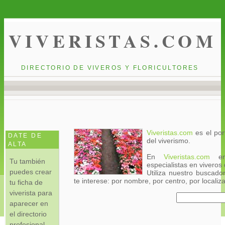
VIVERISTAS.COM
DIRECTORIO DE VIVEROS Y FLORICULTORES
Viveristas.com
es el por
DATE DE
del viverismo.
ALTA
En
Viveristas.com
enc
Tu también
especialistas en viveros
puedes crear
Utiliza nuestro buscado
te interese: por nombre, por centro, por localiza
tu ficha de
viverista para
aparecer en
el directorio
profesional.